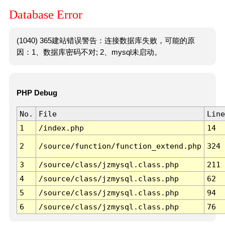
Database Error
(1040) 365建站错误警告：连接数据库失败，可能的原
因：1、数据库密码不对; 2、mysql未启动。
PHP Debug
No.
File
Line
1
/index.php
14
2
/source/function/function_extend.php
324
3
/source/class/jzmysql.class.php
211
4
/source/class/jzmysql.class.php
62
5
/source/class/jzmysql.class.php
94
6
/source/class/jzmysql.class.php
76