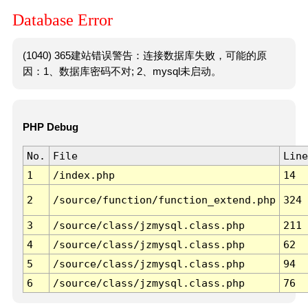
Database Error
(1040) 365建站错误警告：连接数据库失败，可能的原
因：1、数据库密码不对; 2、mysql未启动。
PHP Debug
No.
File
Line
1
/index.php
14
2
/source/function/function_extend.php
324
3
/source/class/jzmysql.class.php
211
4
/source/class/jzmysql.class.php
62
5
/source/class/jzmysql.class.php
94
6
/source/class/jzmysql.class.php
76