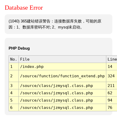
Database Error
(1040) 365建站错误警告：连接数据库失败，可能的原
因：1、数据库密码不对; 2、mysql未启动。
PHP Debug
No.
File
Line
1
/index.php
14
2
/source/function/function_extend.php
324
3
/source/class/jzmysql.class.php
211
4
/source/class/jzmysql.class.php
62
5
/source/class/jzmysql.class.php
94
6
/source/class/jzmysql.class.php
76