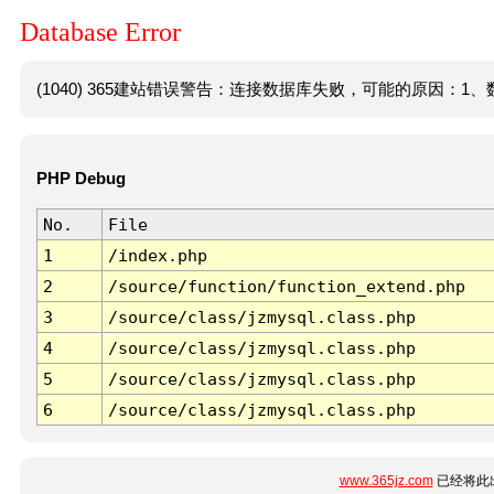
Database Error
(1040) 365建站错误警告：连接数据库失败，可能的原因：1、数
PHP Debug
No.
File
1
/index.php
2
/source/function/function_extend.php
3
/source/class/jzmysql.class.php
4
/source/class/jzmysql.class.php
5
/source/class/jzmysql.class.php
6
/source/class/jzmysql.class.php
www.365jz.com
已经将此