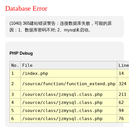
Database Error
(1040) 365建站错误警告：连接数据库失败，可能的原
因：1、数据库密码不对; 2、mysql未启动。
PHP Debug
No.
File
Line
1
/index.php
14
2
/source/function/function_extend.php
324
3
/source/class/jzmysql.class.php
211
4
/source/class/jzmysql.class.php
62
5
/source/class/jzmysql.class.php
94
6
/source/class/jzmysql.class.php
76