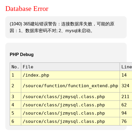
Database Error
(1040) 365建站错误警告：连接数据库失败，可能的原
因：1、数据库密码不对; 2、mysql未启动。
PHP Debug
No.
File
Line
1
/index.php
14
2
/source/function/function_extend.php
324
3
/source/class/jzmysql.class.php
211
4
/source/class/jzmysql.class.php
62
5
/source/class/jzmysql.class.php
94
6
/source/class/jzmysql.class.php
76