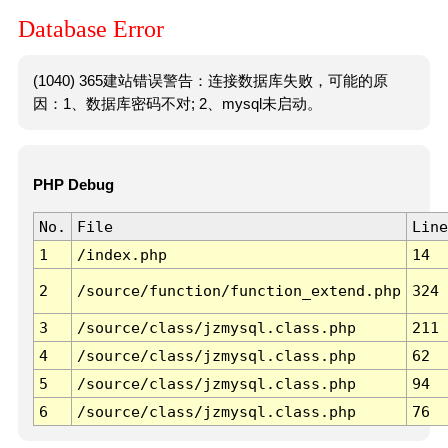
Database Error
(1040) 365建站错误警告：连接数据库失败，可能的原
因：1、数据库密码不对; 2、mysql未启动。
PHP Debug
No.
File
Line
1
/index.php
14
2
/source/function/function_extend.php
324
3
/source/class/jzmysql.class.php
211
4
/source/class/jzmysql.class.php
62
5
/source/class/jzmysql.class.php
94
6
/source/class/jzmysql.class.php
76