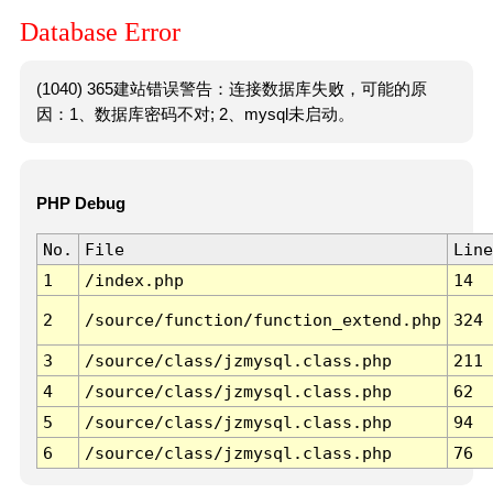
Database Error
(1040) 365建站错误警告：连接数据库失败，可能的原
因：1、数据库密码不对; 2、mysql未启动。
PHP Debug
No.
File
Line
1
/index.php
14
2
/source/function/function_extend.php
324
3
/source/class/jzmysql.class.php
211
4
/source/class/jzmysql.class.php
62
5
/source/class/jzmysql.class.php
94
6
/source/class/jzmysql.class.php
76