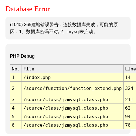
Database Error
(1040) 365建站错误警告：连接数据库失败，可能的原
因：1、数据库密码不对; 2、mysql未启动。
PHP Debug
No.
File
Line
1
/index.php
14
2
/source/function/function_extend.php
324
3
/source/class/jzmysql.class.php
211
4
/source/class/jzmysql.class.php
62
5
/source/class/jzmysql.class.php
94
6
/source/class/jzmysql.class.php
76