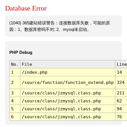
Database Error
(1040) 365建站错误警告：连接数据库失败，可能的原
因：1、数据库密码不对; 2、mysql未启动。
PHP Debug
No.
File
Line
1
/index.php
14
2
/source/function/function_extend.php
324
3
/source/class/jzmysql.class.php
211
4
/source/class/jzmysql.class.php
62
5
/source/class/jzmysql.class.php
94
6
/source/class/jzmysql.class.php
76