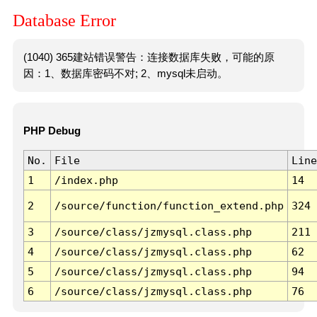
Database Error
(1040) 365建站错误警告：连接数据库失败，可能的原
因：1、数据库密码不对; 2、mysql未启动。
PHP Debug
No.
File
Line
1
/index.php
14
2
/source/function/function_extend.php
324
3
/source/class/jzmysql.class.php
211
4
/source/class/jzmysql.class.php
62
5
/source/class/jzmysql.class.php
94
6
/source/class/jzmysql.class.php
76