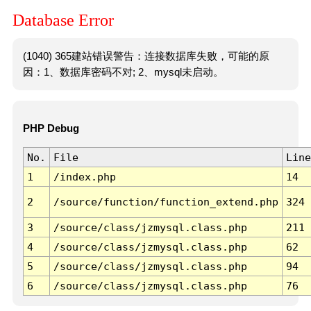
Database Error
(1040) 365建站错误警告：连接数据库失败，可能的原
因：1、数据库密码不对; 2、mysql未启动。
PHP Debug
No.
File
Line
1
/index.php
14
2
/source/function/function_extend.php
324
3
/source/class/jzmysql.class.php
211
4
/source/class/jzmysql.class.php
62
5
/source/class/jzmysql.class.php
94
6
/source/class/jzmysql.class.php
76