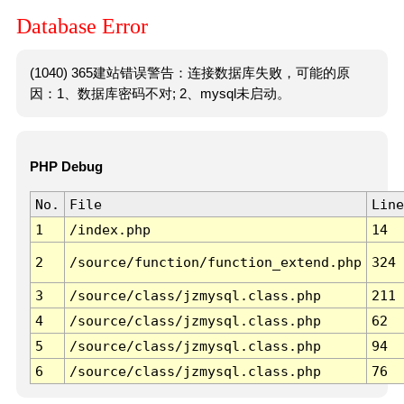
Database Error
(1040) 365建站错误警告：连接数据库失败，可能的原
因：1、数据库密码不对; 2、mysql未启动。
PHP Debug
No.
File
Line
1
/index.php
14
2
/source/function/function_extend.php
324
3
/source/class/jzmysql.class.php
211
4
/source/class/jzmysql.class.php
62
5
/source/class/jzmysql.class.php
94
6
/source/class/jzmysql.class.php
76