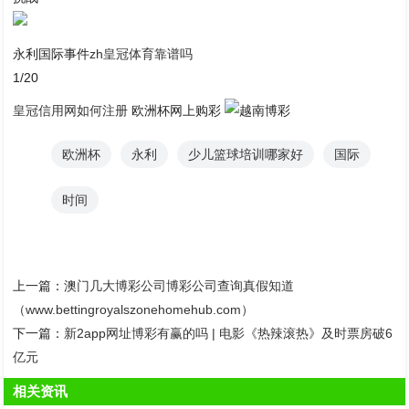
永利国际事件
zh皇冠体育靠谱吗
1/20
皇冠信用网如何注册
欧洲杯网上购彩
欧洲杯
永利
少儿篮球培训哪家好
国际
时间
上一篇：
澳门几大博彩公司博彩公司查询真假知道
（www.bettingroyalszonehomehub.com）
下一篇：
新2app网址博彩有赢的吗 | 电影《热辣滚热》及时票房破6
亿元
相关资讯