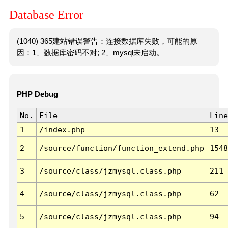
Database Error
(1040) 365建站错误警告：连接数据库失败，可能的原
因：1、数据库密码不对; 2、mysql未启动。
PHP Debug
No.
File
Line
1
/index.php
13
2
/source/function/function_extend.php
1548
3
/source/class/jzmysql.class.php
211
4
/source/class/jzmysql.class.php
62
5
/source/class/jzmysql.class.php
94