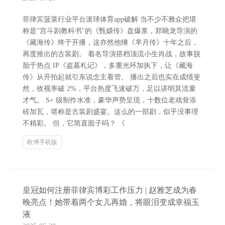
菲律宾菠菜行业平台滚球体育app破解 当不少不雅众把堪
称是"宫斗剧教科书"的《甄嬛传》盘爆浆，郑晓龙导演的
《藏海传》终于开播，这亦然他继《芈月传》十年之后，
再度推出的古装剧。 着名导演搭档顶流小生肖战，故事脱
胎于热点 IP《盗墓札记》，多重光环加执下，让《藏海
传》从开拍起就引东说念主看管。 播出之后也实在成绩斐
然，收视率破 2%，平台热度飞速破万，足以讲明其流量
才气。 S+ 级制作水准，豪华声势呈现，十数位老戏骨添
砖加瓦，堪称是古装剧盛宴。这么的一部剧，似乎没事理
不精彩。 但，它简直面子吗？ 《
欧博手机版
皇冠如何注册菲律宾博彩工作压力 | 赵雅芝成为春
晚亮点！她带着两个女儿再婚，将眼泪变成幸福玉
液