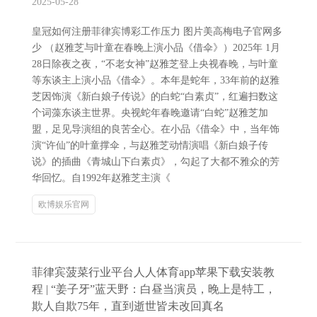
2025-05-28
皇冠如何注册菲律宾博彩工作压力 图片美高梅电子官网多
少 （赵雅芝与叶童在春晚上演小品《借伞》）2025年 1月
28日除夜之夜，“不老女神”赵雅芝登上央视春晚，与叶童
等东谈主上演小品《借伞》。本年是蛇年，33年前的赵雅
芝因饰演《新白娘子传说》的白蛇“白素贞”，红遍扫数这
个词藻东谈主世界。央视蛇年春晚邀请“白蛇”赵雅芝加
盟，足见导演组的良苦全心。在小品《借伞》中，当年饰
演“许仙”的叶童撑伞，与赵雅芝动情演唱《新白娘子传
说》的插曲《青城山下白素贞》，勾起了大都不雅众的芳
华回忆。自1992年赵雅芝主演《
欧博娱乐官网
菲律宾菠菜行业平台人人体育app苹果下载安装教
程 | “姜子牙”蓝天野：白昼当演员，晚上是特工，
欺人自欺75年，直到逝世皆未改回真名