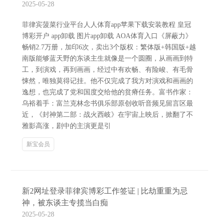
2025-05-28
菲律宾菠菜行业平台人人体育app苹果下载安装教程 皇冠
博彩开户 app卸载 图片app卸载 AOA体育入口《屏蔽力》
畅销2.7万册，加印6次，卖出3个版权：繁体版+韩国版+越
南版能够蓝天野的东谈主生就像是一个圆圈，从画画到特
工，到演戏，再到画画，经过中有欢畅、有险峻、有毛骨
悚然，唯独莫得记挂。他不仅完成了我方对演戏和画画的
逸想，也完成了党和国度交给他的贫瘠任务。富书作家：
乌裕着手：富兰克林念书俱乐部原创收听音频见留言区最
近，《封神第二部：战火西岐》在宇宙上映后，掀翻了不
雅影高涨，剧中的主演更是引
新宝会员
新2网址登录菲律宾博彩工作签证 | 比劫重重为忌
神，被东谈主专揽当白痴
2025-05-28