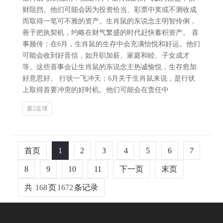
财阻挡。他们可能会因为投资恰当、彩票中奖或不测收成
而取得一笔可不雅的资产。生肖鼠的东说念主明智伶俐，
善于把执契机，约略在财气繁盛的时代赶快蓄积资产。 喜
事频传：在6月，生肖鼠的生存中会充满怡悦和好运。他们
可能会收到好音信，如升职加薪、家庭和睦、子女成才
等。这些喜事会让生肖鼠的东说念主热诚愉悦，生存愈加
好意思好。 行状一飞冲天：6月关于生肖鼠来说，是行状
上取得首要冲突的好时机。他们可能会在责任中
新2足球
首页
1
2
3
4
5
6
7
8
9
10
11
下一页
末页
共
168
页
1672
条记录