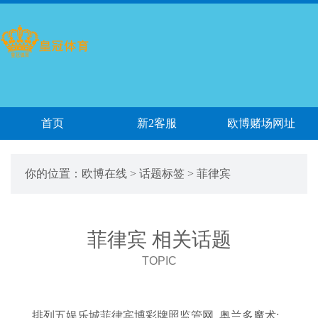
首页
新2客服
欧博赌场网址
欧博线上娱乐
皇冠信用盘
你的位置：
欧博在线
>
话题标签
> 菲律宾
菲律宾 相关话题
TOPIC
排列五娱乐城菲律宾博彩牌照监管网_奥兰多魔术: