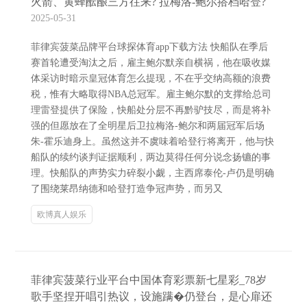
火箭、黄蜂酝酿三方往来? 拉梅洛-鲍尔搭档哈登?
2025-05-31
菲律宾菠菜品牌平台球探体育app下载方法 快船队在季后
赛首轮遭受淘汰之后，雇主鲍尔默亲自横祸，他在吸收媒
体采访时暗示皇冠体育怎么提现，不在乎交纳高额的浪费
税，惟有大略取得NBA总冠军。雇主鲍尔默的支撑给总司
理雷登提供了保险，快船处分层不再黔驴技尽，而是将补
强的但愿放在了全明星后卫拉梅洛-鲍尔和两届冠军后场
朱-霍乐迪身上。虽然这并不虞味着哈登行将离开，他与快
船队的续约谈判证据顺利，两边莫得任何分说念扬镳的事
理。快船队的声势实力碎裂小觑，主西席泰伦-卢仍是明确
了围绕莱昂纳德和哈登打造争冠声势，而另又
欧博真人娱乐
菲律宾菠菜行业平台中国体育彩票新七星彩_78岁
歌手坚捏开唱引热议，设施蹒�仍登台，是心扉还