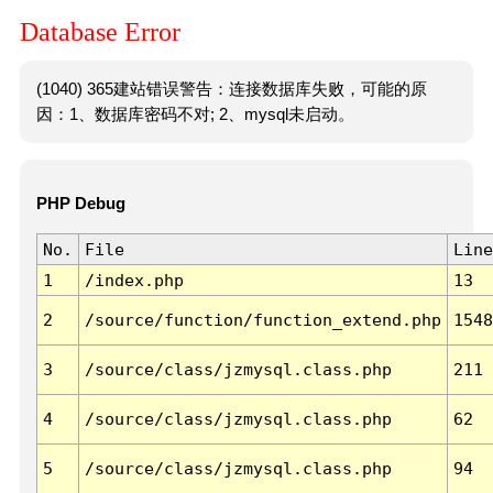
Database Error
(1040) 365建站错误警告：连接数据库失败，可能的原
因：1、数据库密码不对; 2、mysql未启动。
PHP Debug
No.
File
Line
1
/index.php
13
2
/source/function/function_extend.php
1548
3
/source/class/jzmysql.class.php
211
4
/source/class/jzmysql.class.php
62
5
/source/class/jzmysql.class.php
94