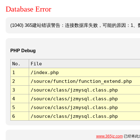
Database Error
(1040) 365建站错误警告：连接数据库失败，可能的原因：1、数
PHP Debug
No.
File
1
/index.php
2
/source/function/function_extend.php
3
/source/class/jzmysql.class.php
4
/source/class/jzmysql.class.php
5
/source/class/jzmysql.class.php
6
/source/class/jzmysql.class.php
www.365jz.com
已经将此