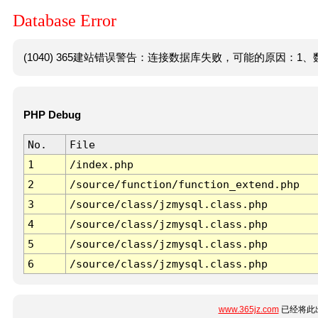
Database Error
(1040) 365建站错误警告：连接数据库失败，可能的原因：1、数
PHP Debug
No.
File
1
/index.php
2
/source/function/function_extend.php
3
/source/class/jzmysql.class.php
4
/source/class/jzmysql.class.php
5
/source/class/jzmysql.class.php
6
/source/class/jzmysql.class.php
www.365jz.com
已经将此