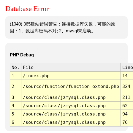
Database Error
(1040) 365建站错误警告：连接数据库失败，可能的原
因：1、数据库密码不对; 2、mysql未启动。
PHP Debug
No.
File
Line
1
/index.php
14
2
/source/function/function_extend.php
324
3
/source/class/jzmysql.class.php
211
4
/source/class/jzmysql.class.php
62
5
/source/class/jzmysql.class.php
94
6
/source/class/jzmysql.class.php
76