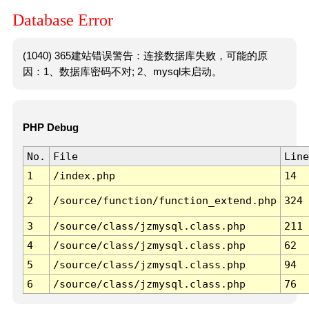
Database Error
(1040) 365建站错误警告：连接数据库失败，可能的原
因：1、数据库密码不对; 2、mysql未启动。
PHP Debug
No.
File
Line
1
/index.php
14
2
/source/function/function_extend.php
324
3
/source/class/jzmysql.class.php
211
4
/source/class/jzmysql.class.php
62
5
/source/class/jzmysql.class.php
94
6
/source/class/jzmysql.class.php
76