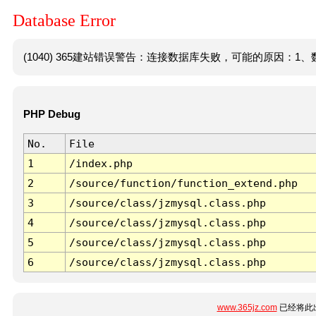
Database Error
(1040) 365建站错误警告：连接数据库失败，可能的原因：1、数
PHP Debug
No.
File
1
/index.php
2
/source/function/function_extend.php
3
/source/class/jzmysql.class.php
4
/source/class/jzmysql.class.php
5
/source/class/jzmysql.class.php
6
/source/class/jzmysql.class.php
www.365jz.com
已经将此