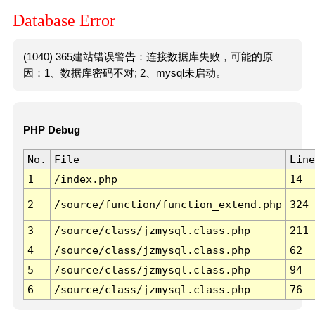
Database Error
(1040) 365建站错误警告：连接数据库失败，可能的原
因：1、数据库密码不对; 2、mysql未启动。
PHP Debug
No.
File
Line
1
/index.php
14
2
/source/function/function_extend.php
324
3
/source/class/jzmysql.class.php
211
4
/source/class/jzmysql.class.php
62
5
/source/class/jzmysql.class.php
94
6
/source/class/jzmysql.class.php
76