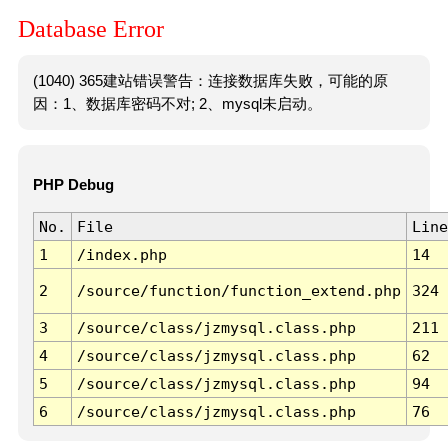
Database Error
(1040) 365建站错误警告：连接数据库失败，可能的原
因：1、数据库密码不对; 2、mysql未启动。
PHP Debug
No.
File
Line
1
/index.php
14
2
/source/function/function_extend.php
324
3
/source/class/jzmysql.class.php
211
4
/source/class/jzmysql.class.php
62
5
/source/class/jzmysql.class.php
94
6
/source/class/jzmysql.class.php
76