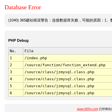
Database Error
(1040) 365建站错误警告：连接数据库失败，可能的原因：1、数
PHP Debug
No.
File
1
/index.php
2
/source/function/function_extend.php
3
/source/class/jzmysql.class.php
4
/source/class/jzmysql.class.php
5
/source/class/jzmysql.class.php
6
/source/class/jzmysql.class.php
www.365jz.com
已经将此