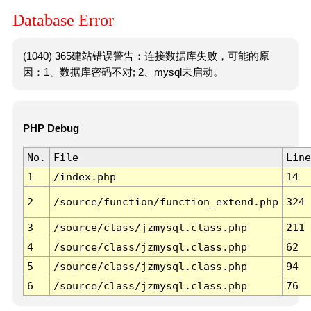
Database Error
(1040) 365建站错误警告：连接数据库失败，可能的原
因：1、数据库密码不对; 2、mysql未启动。
PHP Debug
No.
File
Line
1
/index.php
14
2
/source/function/function_extend.php
324
3
/source/class/jzmysql.class.php
211
4
/source/class/jzmysql.class.php
62
5
/source/class/jzmysql.class.php
94
6
/source/class/jzmysql.class.php
76