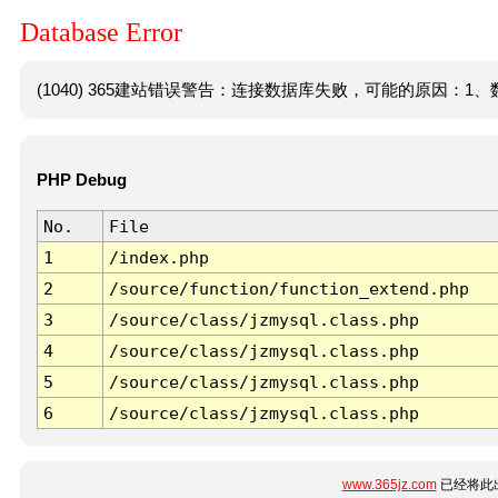
Database Error
(1040) 365建站错误警告：连接数据库失败，可能的原因：1、数
PHP Debug
No.
File
1
/index.php
2
/source/function/function_extend.php
3
/source/class/jzmysql.class.php
4
/source/class/jzmysql.class.php
5
/source/class/jzmysql.class.php
6
/source/class/jzmysql.class.php
www.365jz.com
已经将此