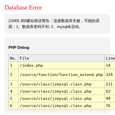
Database Error
(1040) 365建站错误警告：连接数据库失败，可能的原
因：1、数据库密码不对; 2、mysql未启动。
PHP Debug
No.
File
Line
1
/index.php
14
2
/source/function/function_extend.php
324
3
/source/class/jzmysql.class.php
211
4
/source/class/jzmysql.class.php
62
5
/source/class/jzmysql.class.php
94
6
/source/class/jzmysql.class.php
76