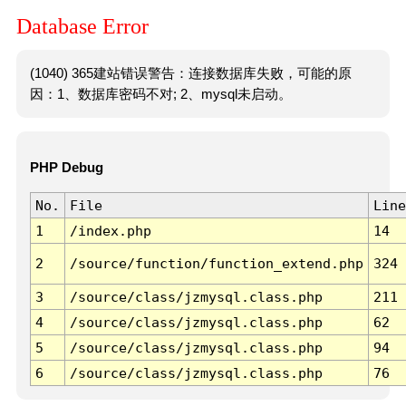
Database Error
(1040) 365建站错误警告：连接数据库失败，可能的原
因：1、数据库密码不对; 2、mysql未启动。
PHP Debug
No.
File
Line
1
/index.php
14
2
/source/function/function_extend.php
324
3
/source/class/jzmysql.class.php
211
4
/source/class/jzmysql.class.php
62
5
/source/class/jzmysql.class.php
94
6
/source/class/jzmysql.class.php
76