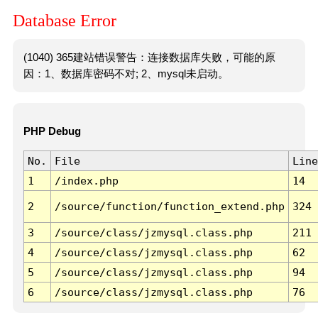
Database Error
(1040) 365建站错误警告：连接数据库失败，可能的原
因：1、数据库密码不对; 2、mysql未启动。
PHP Debug
No.
File
Line
1
/index.php
14
2
/source/function/function_extend.php
324
3
/source/class/jzmysql.class.php
211
4
/source/class/jzmysql.class.php
62
5
/source/class/jzmysql.class.php
94
6
/source/class/jzmysql.class.php
76