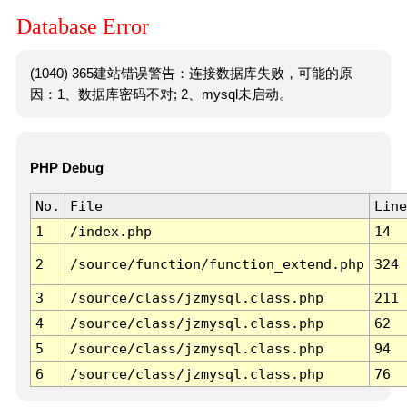
Database Error
(1040) 365建站错误警告：连接数据库失败，可能的原
因：1、数据库密码不对; 2、mysql未启动。
PHP Debug
No.
File
Line
1
/index.php
14
2
/source/function/function_extend.php
324
3
/source/class/jzmysql.class.php
211
4
/source/class/jzmysql.class.php
62
5
/source/class/jzmysql.class.php
94
6
/source/class/jzmysql.class.php
76