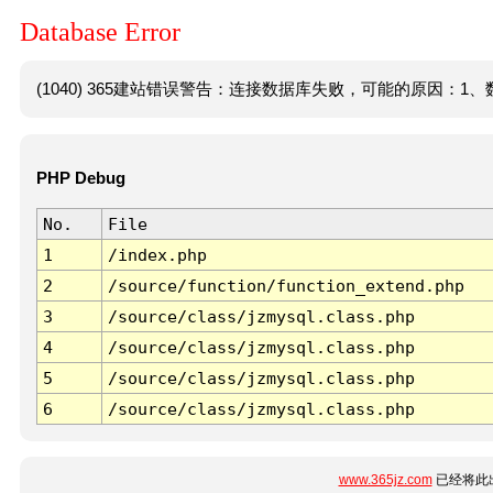
Database Error
(1040) 365建站错误警告：连接数据库失败，可能的原因：1、数
PHP Debug
No.
File
1
/index.php
2
/source/function/function_extend.php
3
/source/class/jzmysql.class.php
4
/source/class/jzmysql.class.php
5
/source/class/jzmysql.class.php
6
/source/class/jzmysql.class.php
www.365jz.com
已经将此