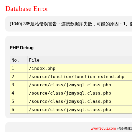
Database Error
(1040) 365建站错误警告：连接数据库失败，可能的原因：1、数
PHP Debug
No.
File
1
/index.php
2
/source/function/function_extend.php
3
/source/class/jzmysql.class.php
4
/source/class/jzmysql.class.php
5
/source/class/jzmysql.class.php
6
/source/class/jzmysql.class.php
www.365jz.com
已经将此