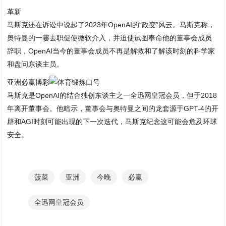
革新
马斯克还在诉讼中说起了2023年OpenAI的“政变”风云。马斯克称，
奥特曼的一霎去职促使微软介入，并迫使试图奉命他的董事会成员
辞职，OpenAI当今的董事会成员不再是解救和了解该时刻的科学家
和盘问东谈主员。
亚洲必赢博彩
马斯克是OpenAI的结合独创东谈主之一全迅网皇冠会员，但于2018
年离开董事会。他暗示，董事会与奥特曼之间的龙套源于GPT-4的开
辟和AGI时刻可能出现的下一次迭代，马斯克纪念这可能会危及环球
安全。
菠菜
亚洲
今晚
必赢
全迅网皇冠会员