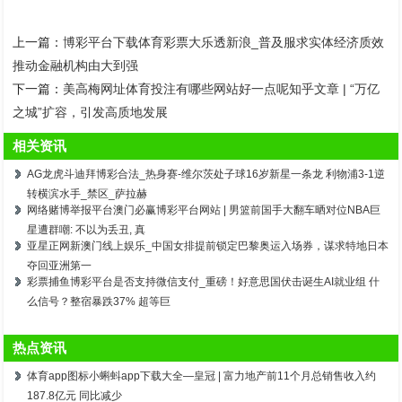
上一篇：
博彩平台下载体育彩票大乐透新浪_普及服求实体经济质效
推动金融机构由大到强
下一篇：
美高梅网址体育投注有哪些网站好一点呢知乎文章 | “万亿
之城”扩容，引发高质地发展
相关资讯
AG龙虎斗迪拜博彩合法_热身赛-维尔茨处子球16岁新星一条龙 利物浦3-1逆
转横滨水手_禁区_萨拉赫
网络赌博举报平台澳门必赢博彩平台网站 | 男篮前国手大翻车晒对位NBA巨
星遭群嘲: 不以为丢丑, 真
亚星正网新澳门线上娱乐_中国女排提前锁定巴黎奥运入场券，谋求特地日本
夺回亚洲第一
彩票捕鱼博彩平台是否支持微信支付_重磅！好意思国伏击诞生AI就业组 什
么信号？整宿暴跌37% 超等巨
热点资讯
体育app图标小蝌蚪app下载大全—皇冠 | 富力地产前11个月总销售收入约
187.8亿元 同比减少