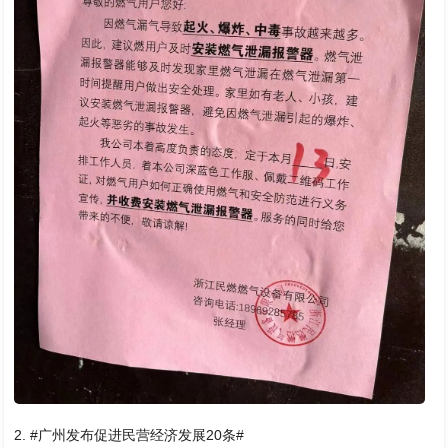
2. #广州发布促进民营经济发展20条#