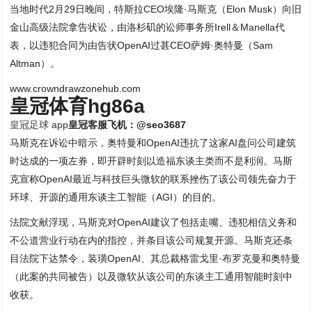
当地时代2月29日晚间，特斯拉CEO埃隆·马斯克（Elon Musk）向旧
金山高级法院拿告状讼，由洛杉矶的讼师事务所Irell＆Manella代
表，以违犯合同为由告状OpenAI过甚CEO萨姆·奥特曼（Sam
Altman）。
www.crowndrawzonehub.com
皇冠体育hg86a
皇冠足球 app
皇冠客服飞机：@seo3687
马斯克在诉讼中暗示，奥特曼和OpenAI违抗了这家AI盘问公司建筑
时达成的一项左券，即开辟时刻以造福东谈主类而不是利润。马斯
克宣称OpenAI最近与科技巨头微软的联系挫伤了该公司领先奋力于
环球、开源的通用东谈主工智能（AGI）的目的。
法院文献浮现，马斯克对OpenAI建议了包括走嘴、违犯相信义务和
不公道营业行动在内的指控，并条目该公司规复开源。马斯克还条
目法院下达禁令，装璜OpenAI、其总裁格雷戈里·布罗克曼和奥特曼
（此案的共同被告）以及微软从该公司的东谈主工通用智能时刻中
收获。