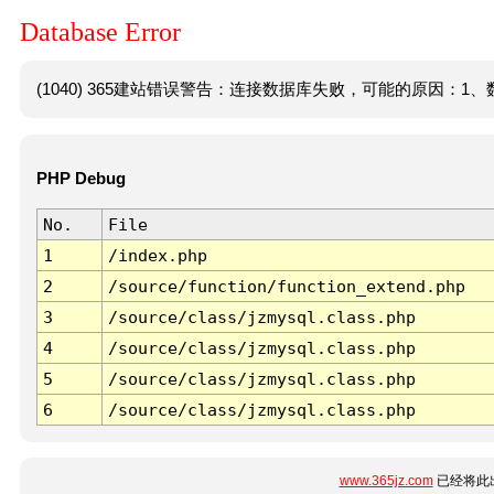
Database Error
(1040) 365建站错误警告：连接数据库失败，可能的原因：1、数
PHP Debug
No.
File
1
/index.php
2
/source/function/function_extend.php
3
/source/class/jzmysql.class.php
4
/source/class/jzmysql.class.php
5
/source/class/jzmysql.class.php
6
/source/class/jzmysql.class.php
www.365jz.com
已经将此