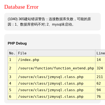
Database Error
(1040) 365建站错误警告：连接数据库失败，可能的原
因：1、数据库密码不对; 2、mysql未启动。
PHP Debug
No.
File
Line
1
/index.php
14
2
/source/function/function_extend.php
324
3
/source/class/jzmysql.class.php
211
4
/source/class/jzmysql.class.php
62
5
/source/class/jzmysql.class.php
94
6
/source/class/jzmysql.class.php
76