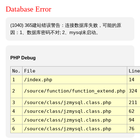
Database Error
(1040) 365建站错误警告：连接数据库失败，可能的原
因：1、数据库密码不对; 2、mysql未启动。
PHP Debug
No.
File
Line
1
/index.php
14
2
/source/function/function_extend.php
324
3
/source/class/jzmysql.class.php
211
4
/source/class/jzmysql.class.php
62
5
/source/class/jzmysql.class.php
94
6
/source/class/jzmysql.class.php
76