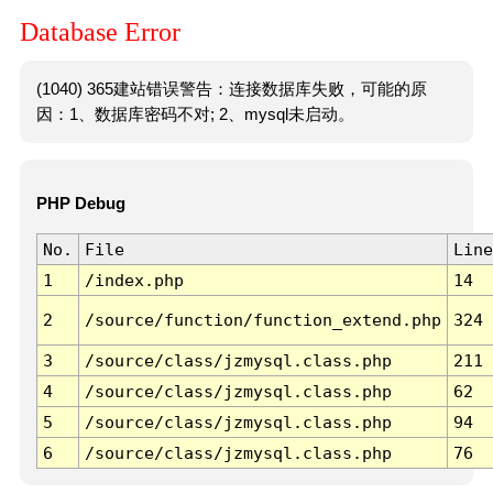
Database Error
(1040) 365建站错误警告：连接数据库失败，可能的原
因：1、数据库密码不对; 2、mysql未启动。
PHP Debug
No.
File
Line
1
/index.php
14
2
/source/function/function_extend.php
324
3
/source/class/jzmysql.class.php
211
4
/source/class/jzmysql.class.php
62
5
/source/class/jzmysql.class.php
94
6
/source/class/jzmysql.class.php
76