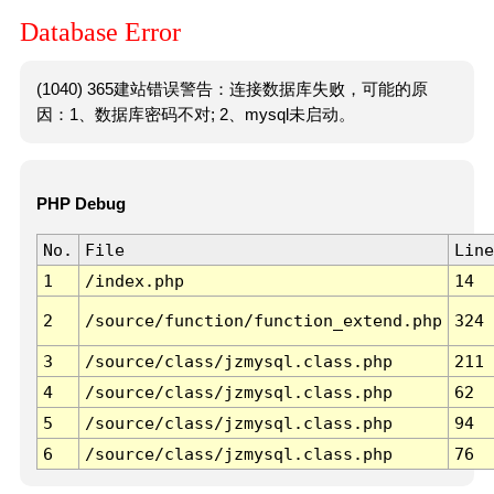
Database Error
(1040) 365建站错误警告：连接数据库失败，可能的原
因：1、数据库密码不对; 2、mysql未启动。
PHP Debug
No.
File
Line
1
/index.php
14
2
/source/function/function_extend.php
324
3
/source/class/jzmysql.class.php
211
4
/source/class/jzmysql.class.php
62
5
/source/class/jzmysql.class.php
94
6
/source/class/jzmysql.class.php
76