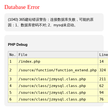
Database Error
(1040) 365建站错误警告：连接数据库失败，可能的原
因：1、数据库密码不对; 2、mysql未启动。
PHP Debug
No.
File
Line
1
/index.php
14
2
/source/function/function_extend.php
324
3
/source/class/jzmysql.class.php
211
4
/source/class/jzmysql.class.php
62
5
/source/class/jzmysql.class.php
94
6
/source/class/jzmysql.class.php
76