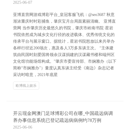
2025-06-07
亚博直营网游戏博彩平台_皇冠客服飞机：@seo3687 秋意
渐浓重庆时时彩捕鱼，肇庆宝月台局面素丽清幽。 亚博直
营网 当作肇庆历史最悠久的书院，肇庆市岭南书院·星岩
书院依然成为城乡文化行径的改进载体、优秀传统文化的
传承平台与展示窗口。据统计，星岩书院怒放以来共举办
各样行径近200场次，惠及各人3万多东谈主次。 “主体建
筑由民国时刻爱国将领余汉谋捐建的汉谋藏书楼和端州区
文化馆功能场馆构成。”肇庆市委宣传部、市娴雅办（以下
简称“市娴雅办”）量度认真东谈主经受《南边》杂志记者
采访时暗意，2021年底星
欧博线上娱乐
开云现金网澳门足球博彩公司在哪_中国疏远病调
养办事信息系统已登记疏远病病例约78万例
2025-06-06