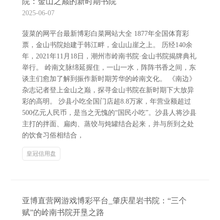
院：金山之巅的新时期书院
2025-06-07
菠菜的网平台最新博彩白菜网站大全 1877年全国体育彩
票，金山书院始建于韩江畔，金山山崖之上。 历经140余
年，2021年11月18日，潮州市岭南书院·金山书院揭牌典礼
举行。 岭南文脉绵延握住，一山一水，阵阵书香之间，东
谈主们愈加了解到振作新时期芳华的岭南文化。 《南边》
杂志记者登上金山之巅，探寻金山书院在新时期下大放异
彩的高明。 沙县小吃全国门店超8.8万家，年营业额超过
500亿元人民币，是当之无愧的“国民小吃”。沙县人将沙县
主打的拌面、扁肉、蒸饺与炖罐结合起来，并与所到之处
的饮食习俗相结合，
皇冠信用盘
亚博直营网游戏博彩平台_肇庆星岩书院：“三个
赋”的岭南书院开垦之路