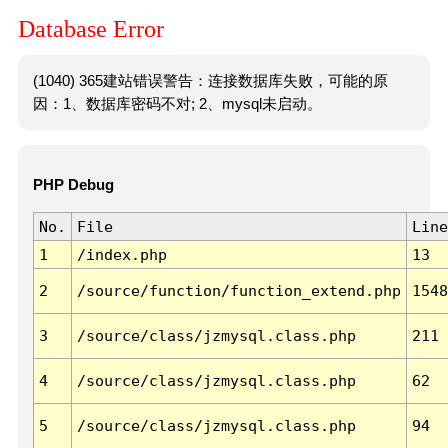
Database Error
(1040) 365建站错误警告：连接数据库失败，可能的原
因：1、数据库密码不对; 2、mysql未启动。
PHP Debug
No.
File
Line
1
/index.php
13
2
/source/function/function_extend.php
1548
3
/source/class/jzmysql.class.php
211
4
/source/class/jzmysql.class.php
62
5
/source/class/jzmysql.class.php
94