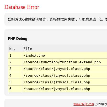
Database Error
(1040) 365建站错误警告：连接数据库失败，可能的原因：1、数
PHP Debug
No.
File
1
/index.php
2
/source/function/function_extend.php
3
/source/class/jzmysql.class.php
4
/source/class/jzmysql.class.php
5
/source/class/jzmysql.class.php
6
/source/class/jzmysql.class.php
www.365jz.com
已经将此