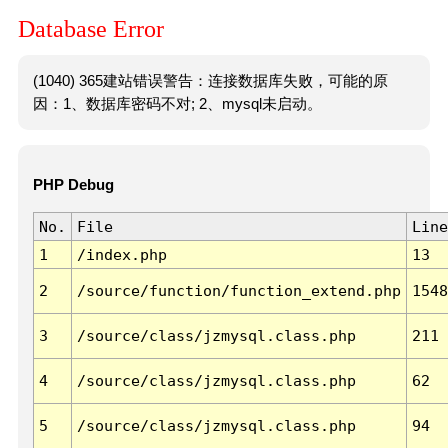
Database Error
(1040) 365建站错误警告：连接数据库失败，可能的原
因：1、数据库密码不对; 2、mysql未启动。
PHP Debug
No.
File
Line
1
/index.php
13
2
/source/function/function_extend.php
1548
3
/source/class/jzmysql.class.php
211
4
/source/class/jzmysql.class.php
62
5
/source/class/jzmysql.class.php
94