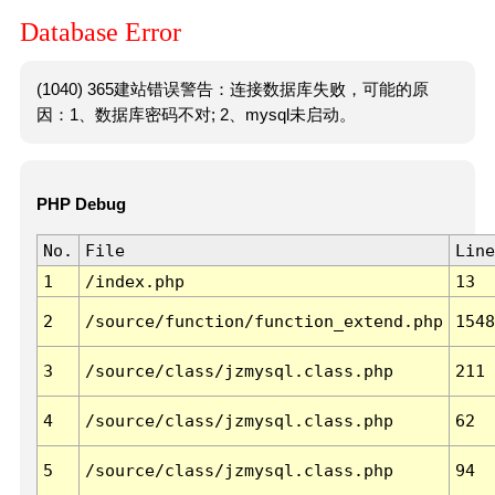
Database Error
(1040) 365建站错误警告：连接数据库失败，可能的原
因：1、数据库密码不对; 2、mysql未启动。
PHP Debug
No.
File
Line
1
/index.php
13
2
/source/function/function_extend.php
1548
3
/source/class/jzmysql.class.php
211
4
/source/class/jzmysql.class.php
62
5
/source/class/jzmysql.class.php
94