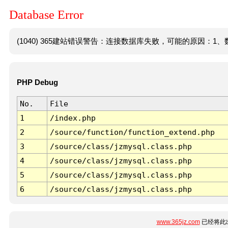
Database Error
(1040) 365建站错误警告：连接数据库失败，可能的原因：1、数
PHP Debug
No.
File
1
/index.php
2
/source/function/function_extend.php
3
/source/class/jzmysql.class.php
4
/source/class/jzmysql.class.php
5
/source/class/jzmysql.class.php
6
/source/class/jzmysql.class.php
www.365jz.com
已经将此