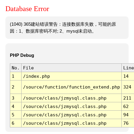
Database Error
(1040) 365建站错误警告：连接数据库失败，可能的原
因：1、数据库密码不对; 2、mysql未启动。
PHP Debug
No.
File
Line
1
/index.php
14
2
/source/function/function_extend.php
324
3
/source/class/jzmysql.class.php
211
4
/source/class/jzmysql.class.php
62
5
/source/class/jzmysql.class.php
94
6
/source/class/jzmysql.class.php
76