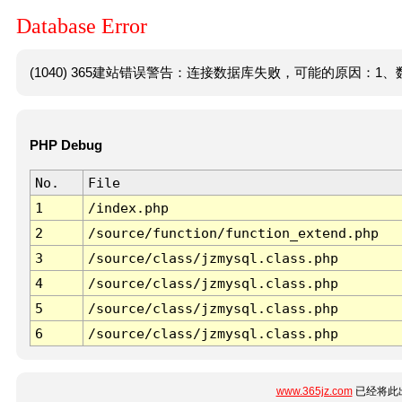
Database Error
(1040) 365建站错误警告：连接数据库失败，可能的原因：1、数
PHP Debug
No.
File
1
/index.php
2
/source/function/function_extend.php
3
/source/class/jzmysql.class.php
4
/source/class/jzmysql.class.php
5
/source/class/jzmysql.class.php
6
/source/class/jzmysql.class.php
www.365jz.com
已经将此