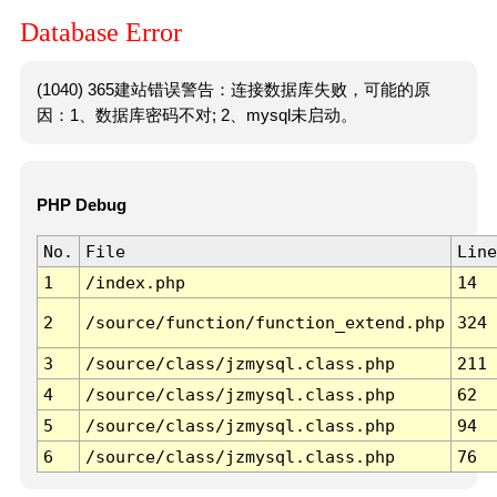
Database Error
(1040) 365建站错误警告：连接数据库失败，可能的原
因：1、数据库密码不对; 2、mysql未启动。
PHP Debug
No.
File
Line
1
/index.php
14
2
/source/function/function_extend.php
324
3
/source/class/jzmysql.class.php
211
4
/source/class/jzmysql.class.php
62
5
/source/class/jzmysql.class.php
94
6
/source/class/jzmysql.class.php
76