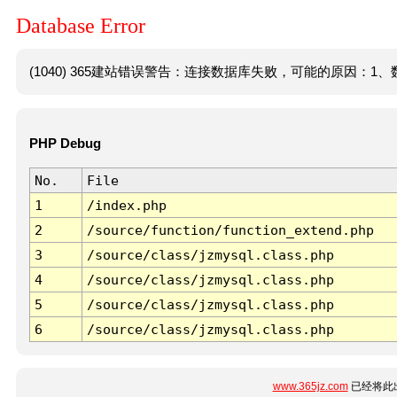
Database Error
(1040) 365建站错误警告：连接数据库失败，可能的原因：1、数
PHP Debug
No.
File
1
/index.php
2
/source/function/function_extend.php
3
/source/class/jzmysql.class.php
4
/source/class/jzmysql.class.php
5
/source/class/jzmysql.class.php
6
/source/class/jzmysql.class.php
www.365jz.com
已经将此